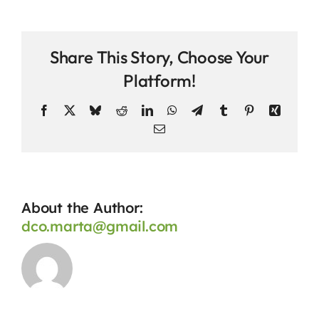
horarios
Contacto
tiene
el
Share This Story, Choose Your
campus?
Platform!
Facebook
X
Bluesky
Reddit
LinkedIn
WhatsApp
Telegram
Tumblr
Pinterest
Xing
Email
About the Author:
dco.marta@gmail.com