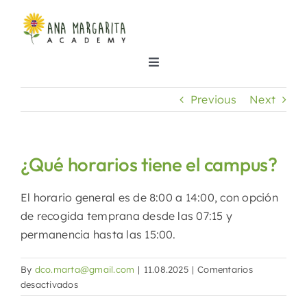
Skip
to
content
Toggle
Navigation
Inicio
Previous
Next
Nuestras clases
¿Qué horarios tiene el campus?
Dónde estamos
El horario general es de 8:00 a 14:00, con opción
de recogida temprana desde las 07:15 y
Sobre nosotros
permanencia hasta las 15:00.
By
dco.marta@gmail.com
|
11.08.2025
|
Comentarios
Noticias
en
desactivados
¿Qué