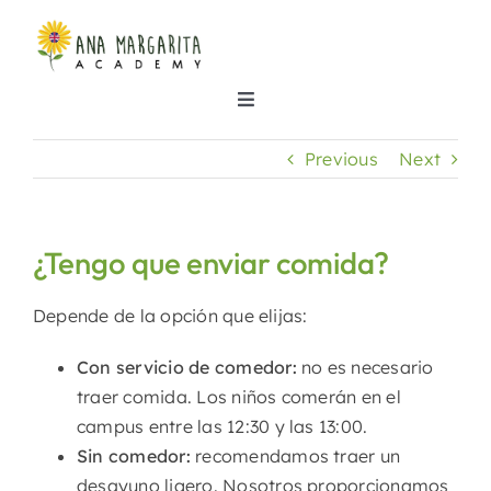
Skip
to
content
Toggle
Navigation
Inicio
Previous
Next
Nuestras clases
¿Tengo que enviar comida?
Dónde estamos
Depende de la opción que elijas:
Con servicio de comedor:
no es necesario
Sobre nosotros
traer comida. Los niños comerán en el
campus entre las 12:30 y las 13:00.
Noticias
Sin comedor:
recomendamos traer un
desayuno ligero. Nosotros proporcionamos