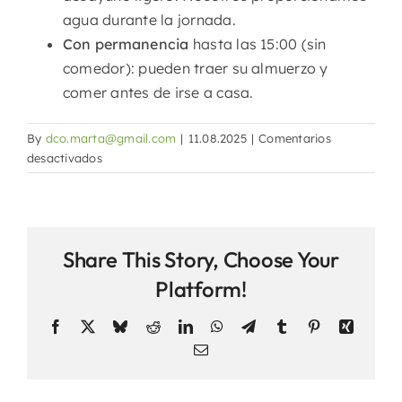
agua durante la jornada.
Contacto
Con permanencia
hasta las 15:00 (sin
comedor): pueden traer su almuerzo y
comer antes de irse a casa.
By
dco.marta@gmail.com
|
11.08.2025
|
Comentarios
en
desactivados
¿Tengo
que
enviar
comida?
Share This Story, Choose Your
Platform!
Facebook
X
Bluesky
Reddit
LinkedIn
WhatsApp
Telegram
Tumblr
Pinterest
Xing
Email