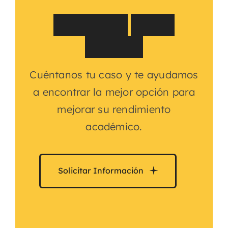
¿
N
e
c
e
s
i
t
a
s
a
p
o
y
o
e
s
c
o
l
a
r
?
Cuéntanos tu caso y te ayudamos
a encontrar la mejor opción para
mejorar su rendimiento
académico.
Solicitar Información