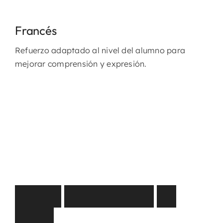
Francés
Refuerzo adaptado al nivel del alumno para
mejorar comprensión y expresión.
C
ó
m
o
t
r
a
b
a
j
a
m
o
s
e
n
c
l
a
s
e