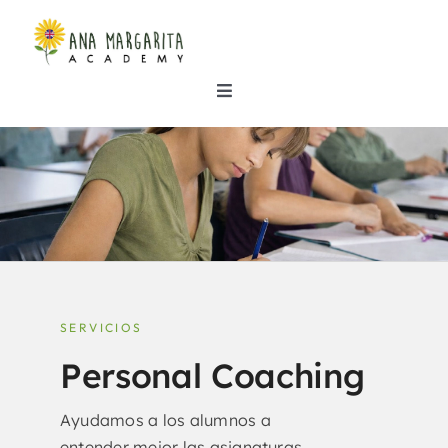
Skip
to
content
Toggle
Navigation
Inicio
Nuestras clases
Dónde estamos
SERVICIOS
Sobre nosotros
Personal Coaching
Noticias
Ayudamos a los alumnos a
entender mejor las asignaturas,