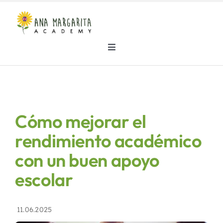
Skip
to
content
Toggle
Navigation
Inicio
Nuestras clases
Cómo mejorar el
rendimiento académico
Dónde estamos
con un buen apoyo
Sobre nosotros
escolar
Noticias
11.06.2025