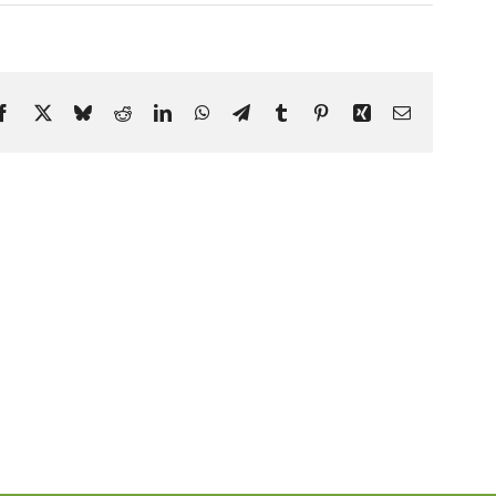
Facebook
X
Bluesky
Reddit
LinkedIn
WhatsApp
Telegram
Tumblr
Pinterest
Xing
Email