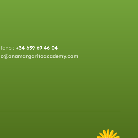
éfono :
+34 659 69 46 04
llo@anamargaritaacademy.com